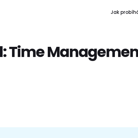
Jak probíhá
l:
Time Managemen