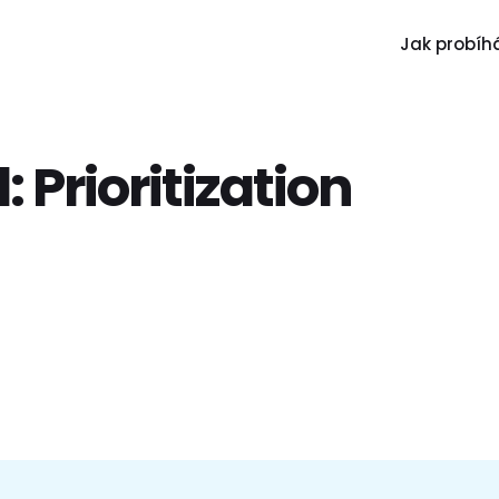
Jak probíhá
l:
Prioritization