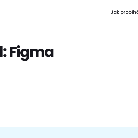
Jak probíhá
l:
Figma